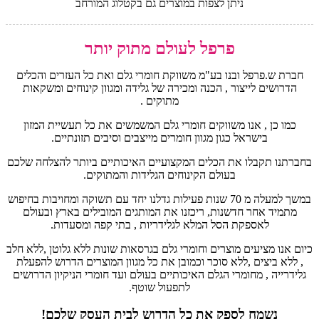
ניתן לצפות במוצרים גם בקטלוג המורחב
פרפל לעולם מתוק יותר
חברת ש.פרפל ובנו בע"מ משווקת חומרי גלם ואת כל העזרים והכלים
הדרושים לייצור , הכנה ומכירה של גלידה ומגוון קינוחים ומשקאות
מתוקים .
כמו כן , אנו משווקים חומרי גלם המשמשים את כל תעשיית המזון
בישראל כגון מגוון חומרים מייצבים וסיבים תזונתיים.
בחברתנו תקבלו את הכלים המקצועיים האיכותיים ביותר להצלחה שלכם
בעולם הקינוחים הגלידות והמתוקים.
במשך למעלה מ 70 שנות פעילות גדלנו יחד עם תשוקה ומחויבות בחיפוש
מתמיד אחר חדשנות, ריכזנו את המותגים המובילים בארץ ובעולם
לאספקת הסל המלא לגלידריות , בתי קפה ומסעדות.
כיום אנו מציעים מוצרים וחומרי גלם בגרסאות שונות ללא גלוטן ,ללא חלב
, ללא ביצים ,ללא סוכר וכמובן את כל מגוון המוצרים הדרוש להפעלת
גלידרייה , מחומרי הגלם האיכותיים בעולם ועד חומרי הניקיון הדרושים
לתפעול שוטף.
נשמח לספק את כל הדרוש לבית העסק שלכם!