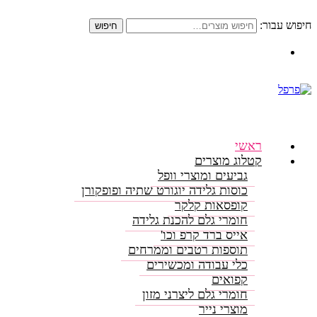
חיפוש עבור:
חיפוש
התקשרו: 08-6156000
ראשי
קטלוג מוצרים
גביעים ומוצרי וופל
כוסות גלידה יוגורט שתיה ופופקורן
קופסאות קלקר
חומרי גלם להכנת גלידה
אייס ברד קרפ וכו'
תוספות רטבים וממרחים
כלי עבודה ומכשירים
קפואים
חומרי גלם ליצרני מזון
מוצרי נייר