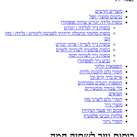
מוצרים חדשים
גביעים ומוצרי וופל
כוסות גלידה יוגורט שתיה ופופקורן
כוסות נייר לגלידה \ יוגורט
כוסות מחומר מתכלה ידידותי לסביבה ליוגורט \ גלידה \ מזון
חם
כוסות נייר לשייק \ פרוזן יוגורט
כוסות פלסטיק לשתייה ולאייס
כוסות נייר לשתיה חמה
גביע נייר לפופקורן
קופסאות קלקר
חומרי גלם להכנת גלידה
אייס ברד קרפ וכו'
תוספות רטבים וממרחים
כלי עבודה ומכשירים
קפואים
חומרי גלם ליצרני מזון
מוצרי נייר
סכום חד פעמי ושקיות
צלחות וגביעי פלסטיק
חומרי ניקוי
כוסות נייר לשתיה חמה