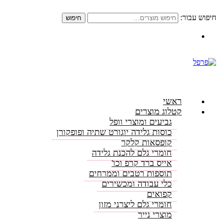
חיפוש עבור:
חיפוש
התקשרו: 08-6156000
ראשי
קטלוג מוצרים
גביעים ומוצרי וופל
כוסות גלידה יוגורט שתיה ופופקורן
קופסאות קלקר
חומרי גלם להכנת גלידה
אייס ברד קרפ וכו'
תוספות רטבים וממרחים
כלי עבודה ומכשירים
קפואים
חומרי גלם ליצרני מזון
מוצרי נייר