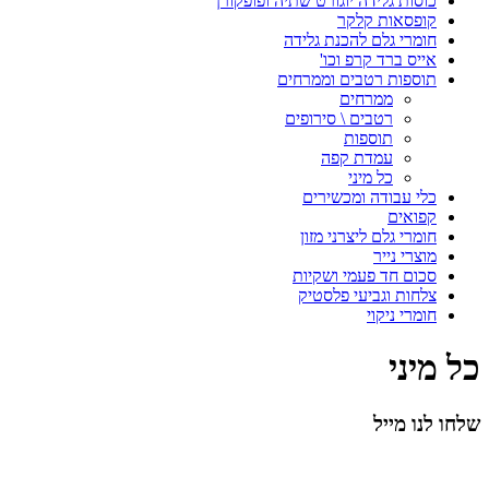
כוסות גלידה יוגורט שתיה ופופקורן
קופסאות קלקר
חומרי גלם להכנת גלידה
אייס ברד קרפ וכו'
תוספות רטבים וממרחים
ממרחים
רטבים \ סירופים
תוספות
עמדת קפה
כל מיני
כלי עבודה ומכשירים
קפואים
חומרי גלם ליצרני מזון
מוצרי נייר
סכום חד פעמי ושקיות
צלחות וגביעי פלסטיק
חומרי ניקוי
כל מיני
שלחו לנו מייל