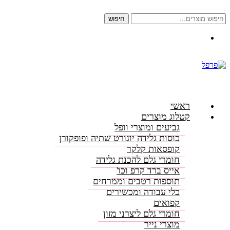
חיפוש
חיפוש
עבור:
התקשרו: 08-6156000
ראשי
קטלוג מוצרים
גביעים ומוצרי וופל
כוסות גלידה יוגורט שתיה ופופקורן
קופסאות קלקר
חומרי גלם להכנת גלידה
אייס ברד קרפ וכו'
תוספות רטבים וממרחים
כלי עבודה ומכשירים
קפואים
חומרי גלם ליצרני מזון
מוצרי נייר