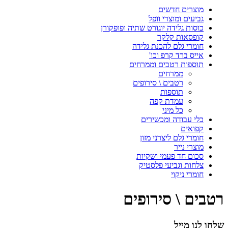
מוצרים חדשים
גביעים ומוצרי וופל
כוסות גלידה יוגורט שתיה ופופקורן
קופסאות קלקר
חומרי גלם להכנת גלידה
אייס ברד קרפ וכו'
תוספות רטבים וממרחים
ממרחים
רטבים \ סירופים
תוספות
עמדת קפה
כל מיני
כלי עבודה ומכשירים
קפואים
חומרי גלם ליצרני מזון
מוצרי נייר
סכום חד פעמי ושקיות
צלחות וגביעי פלסטיק
חומרי ניקוי
רטבים \ סירופים
שלחו לנו מייל