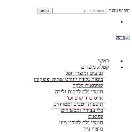
חיפוש עבור:
חיפוש
התקשרו: 08-6156000
ראשי
קטלוג מוצרים
גביעים ומוצרי וופל
כוסות גלידה יוגורט שתיה ופופקורן
קופסאות קלקר
חומרי גלם להכנת גלידה
אייס ברד קרפ וכו'
תוספות רטבים וממרחים
כלי עבודה ומכשירים
קפואים
חומרי גלם ליצרני מזון
מוצרי נייר