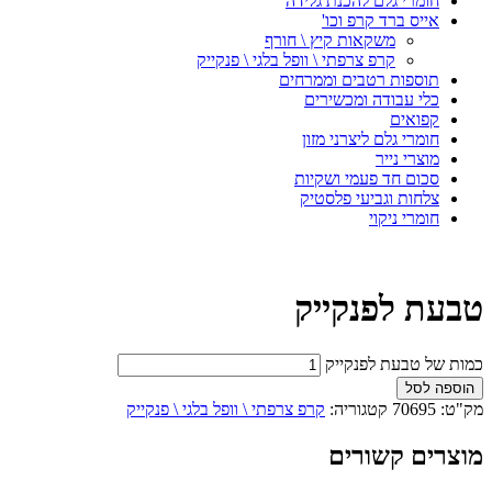
חומרי גלם להכנת גלידה
אייס ברד קרפ וכו'
משקאות קיץ \ חורף
קרפ צרפתי \ וופל בלגי \ פנקייק
תוספות רטבים וממרחים
כלי עבודה ומכשירים
קפואים
חומרי גלם ליצרני מזון
מוצרי נייר
סכום חד פעמי ושקיות
צלחות וגביעי פלסטיק
חומרי ניקוי
טבעת לפנקייק
כמות של טבעת לפנקייק
הוספה לסל
מק"ט:
70695
קטגוריה:
קרפ צרפתי \ וופל בלגי \ פנקייק
מוצרים קשורים