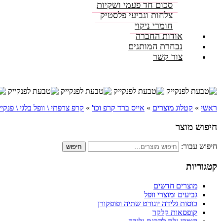
סכום חד פעמי ושקיות
צלחות וגביעי פלסטיק
חומרי ניקוי
אודות החברה
נבחרת המותגים
צור קשר
ראשי
»
קטלוג מוצרים
»
אייס ברד קרפ וכו'
»
קרפ צרפתי \ וופל בלגי \ פנקיי
חיפוש מוצר
חיפוש עבור:
חיפוש
קטגוריות
מוצרים חדשים
גביעים ומוצרי וופל
כוסות גלידה יוגורט שתיה ופופקורן
קופסאות קלקר