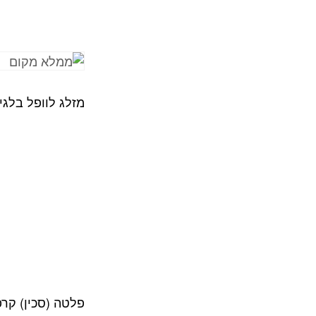
מזלג לוופל בלגי 30 ס"מ
פלטה (סכין) קרפ