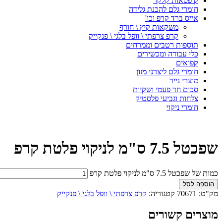
קופסאות קלקר
חומרי גלם להכנת גלידה
אייס ברד קרפ וכו'
משקאות קיץ \ חורף
קרפ צרפתי \ וופל בלגי \ פנקייק
תוספות רטבים וממרחים
כלי עבודה ומכשירים
קפואים
חומרי גלם ליצרני מזון
מוצרי נייר
סכום חד פעמי ושקיות
צלחות וגביעי פלסטיק
חומרי ניקוי
שפכטל 7.5 ס"מ לניקוי פלטת קרפ
כמות של שפכטל 7.5 ס"מ לניקוי פלטת קרפ
הוספה לסל
מק"ט:
70671
קטגוריה:
קרפ צרפתי \ וופל בלגי \ פנקייק
מוצרים קשורים