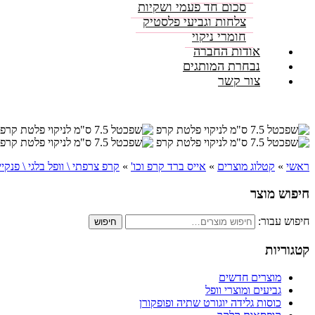
סכום חד פעמי ושקיות
צלחות וגביעי פלסטיק
חומרי ניקוי
אודות החברה
נבחרת המותגים
צור קשר
ראשי
»
קטלוג מוצרים
»
אייס ברד קרפ וכו'
»
קרפ צרפתי \ וופל בלגי \ פנקיי
חיפוש מוצר
חיפוש עבור:
חיפוש
קטגוריות
מוצרים חדשים
גביעים ומוצרי וופל
כוסות גלידה יוגורט שתיה ופופקורן