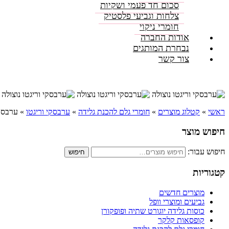
סכום חד פעמי ושקיות
צלחות וגביעי פלסטיק
חומרי ניקוי
אודות החברה
נבחרת המותגים
צור קשר
ראשי
»
קטלוג מוצרים
»
חומרי גלם להכנת גלידה
»
ערבסקי וריגטו
»
ערבסקי
חיפוש מוצר
חיפוש עבור:
חיפוש
קטגוריות
מוצרים חדשים
גביעים ומוצרי וופל
כוסות גלידה יוגורט שתיה ופופקורן
קופסאות קלקר