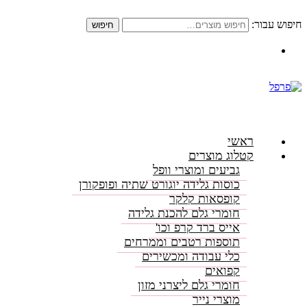
חיפוש עבור:
חיפוש
התקשרו: 08-6156000
ראשי
קטלוג מוצרים
גביעים ומוצרי וופל
כוסות גלידה יוגורט שתיה ופופקורן
קופסאות קלקר
חומרי גלם להכנת גלידה
אייס ברד קרפ וכו'
תוספות רטבים וממרחים
כלי עבודה ומכשירים
קפואים
חומרי גלם ליצרני מזון
מוצרי נייר