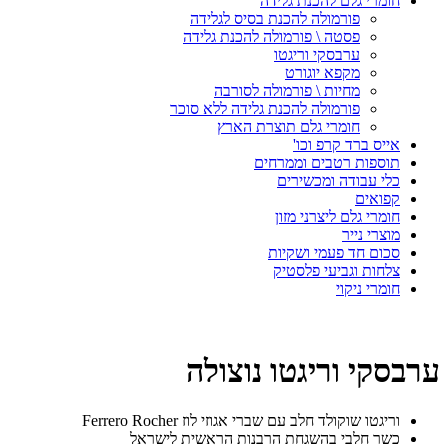
חומרי גלם להכנת גלידה
פורמולה להכנת בסיס לגלידה
פסטה \ פורמולה להכנת גלידה
ערבסקי וריגטו
מקפא יוגורט
מחיות \ פורמולה לסורבה
פורמולה להכנת גלידה ללא סוכר
חומרי גלם תוצרת הארץ
אייס ברד קרפ וכו'
תוספות רטבים וממרחים
כלי עבודה ומכשירים
קפואים
חומרי גלם ליצרני מזון
מוצרי נייר
סכום חד פעמי ושקיות
צלחות וגביעי פלסטיק
חומרי ניקוי
ערבסקי וריגטו נוצולה
וריגטו שוקולד חלב עם שברי אגוזי לוז Ferrero Rocher
כשר חלבי בהשגחת הרבנות הראשית לישראל