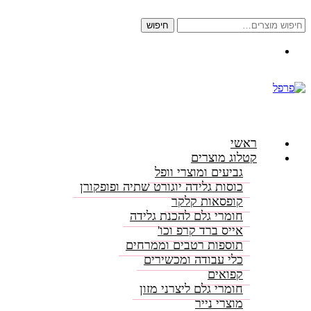
חיפוש
חיפוש
עבור:
התקשרו: 08-6156000
ראשי
קטלוג מוצרים
גביעים ומוצרי וופל
כוסות גלידה יוגורט שתיה ופופקורן
קופסאות קלקר
חומרי גלם להכנת גלידה
אייס ברד קרפ וכו'
תוספות רטבים וממרחים
כלי עבודה ומכשירים
קפואים
חומרי גלם ליצרני מזון
מוצרי נייר