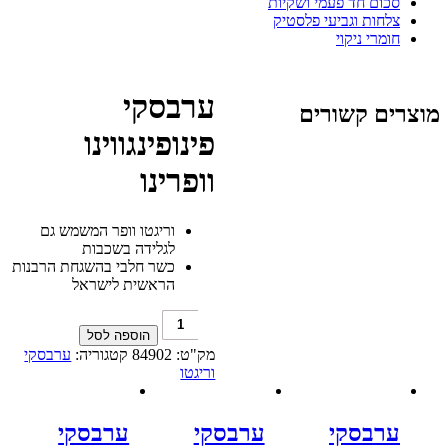
סכום חד פעמי ושקיות
צלחות וגביעי פלסטיק
חומרי ניקוי
ערבסקי
מוצרים קשורים
פינופינגווינו
וופרינו
וריגטו וופר המשמש גם
לגלידה בשכבות
כשר חלבי בהשגחת הרבנות
הראשית לישראל
כמות
של
הוספה לסל
ערבסקי
מק"ט:
84902
קטגוריה:
ערבסקי
פינופינגווינו
וריגטו
וופרינו
ערבסקי
ערבסקי
ערבסקי