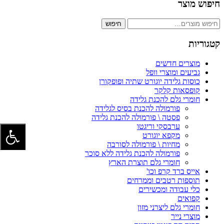
חיפוש מוצר
חיפוש
חיפוש
עבור:
קטגוריות
מוצרים חדשים
גביעים ומוצרי וופל
כוסות גלידה יוגורט שתיה ופופקורן
קופסאות קלקר
חומרי גלם להכנת גלידה
פורמולה להכנת בסיס לגלידה
פסטה \ פורמולה להכנת גלידה
ערבסקי וריגטו
מקפא יוגורט
מחיות \ פורמולה לסורבה
פורמולה להכנת גלידה ללא סוכר
חומרי גלם תוצרת הארץ
אייס ברד קרפ וכו'
תוספות רטבים וממרחים
כלי עבודה ומכשירים
קפואים
חומרי גלם ליצרני מזון
מוצרי נייר