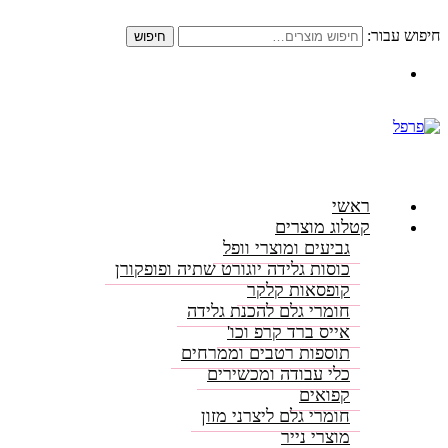
חיפוש עבור:
חיפוש
התקשרו: 08-6156000
ראשי
קטלוג מוצרים
גביעים ומוצרי וופל
כוסות גלידה יוגורט שתיה ופופקורן
קופסאות קלקר
חומרי גלם להכנת גלידה
אייס ברד קרפ וכו'
תוספות רטבים וממרחים
כלי עבודה ומכשירים
קפואים
חומרי גלם ליצרני מזון
מוצרי נייר