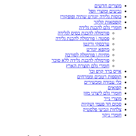
מוצרים חדשים
גביעים ומוצרי וופל
כוסות גלידה יוגורט שתיה ופופקורן
קופסאות קלקר
חומרי גלם להכנת גלידה
פורמולה להכנת בסיס לגלידה
פסטה \ פורמולה להכנת גלידה
ערבסקי וריגטו
מקפא יוגורט
מחיות \ פורמולה לסורבה
פורמולה להכנת גלידה ללא סוכר
חומרי גלם תוצרת הארץ
אייס ברד קרפ וכו'
תוספות רטבים וממרחים
כלי עבודה ומכשירים
קפואים
חומרי גלם ליצרני מזון
מוצרי נייר
סכום חד פעמי ושקיות
צלחות וגביעי פלסטיק
חומרי ניקוי