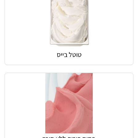
טוטל בייס