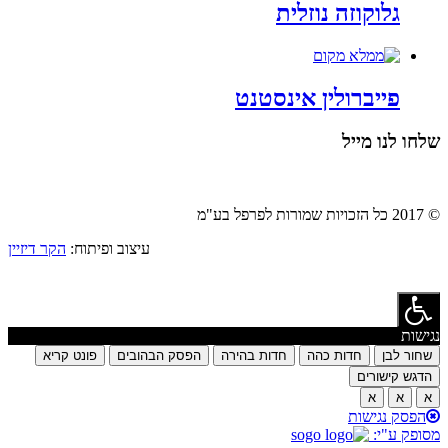
גלוקוזה נוזלית
פייברולין אינסטנט
שלחו לנו מייל
© 2017 כל הזכויות שמורות לפרפל בע"מ
עיצוב ופיתוח:
הקר דיזיין
נגישות
שחור לבן
חדות כהה
חדות בהירה
הפסק הבהובים
פונט קריא
הדגש קישורים
א
א
א
הפסק נגישות
מסופק ע"י: