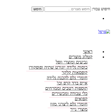
חיפוש עבור:
חיפוש
התקשרו: 08-6156000
ראשי
קטלוג מוצרים
גביעים ומוצרי וופל
כוסות גלידה יוגורט שתיה ופופקורן
קופסאות קלקר
חומרי גלם להכנת גלידה
אייס ברד קרפ וכו'
תוספות רטבים וממרחים
כלי עבודה ומכשירים
קפואים
חומרי גלם ליצרני מזון
מוצרי נייר