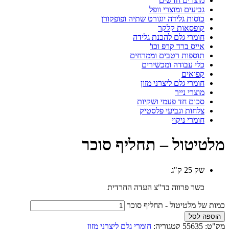
מוצרים חדשים
גביעים ומוצרי וופל
כוסות גלידה יוגורט שתיה ופופקורן
קופסאות קלקר
חומרי גלם להכנת גלידה
אייס ברד קרפ וכו'
תוספות רטבים וממרחים
כלי עבודה ומכשירים
קפואים
חומרי גלם ליצרני מזון
מוצרי נייר
סכום חד פעמי ושקיות
צלחות וגביעי פלסטיק
חומרי ניקוי
מלטיטול – תחליף סוכר
שק 25 ק"ג
כשר פרווה בד"צ העדה החרדית
כמות של מלטיטול - תחליף סוכר
הוספה לסל
מק"ט:
55635
קטגוריה:
חומרי גלם ליצרני מזון