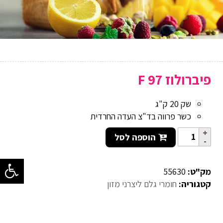
פיברולוז F 97
שק 20 ק"ג
כשר פרווה בד"צ העדה החרדית
הוספה לסל
מק"ט:
55630
קטגוריה:
חומרי גלם ליצרני מזון