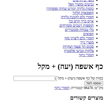
מוצרים חדשים
גביעים ומוצרי וופל
כוסות גלידה יוגורט שתיה ופופקורן
קופסאות קלקר
חומרי גלם להכנת גלידה
אייס ברד קרפ וכו'
תוספות רטבים וממרחים
כלי עבודה ומכשירים
קפואים
חומרי גלם ליצרני מזון
מוצרי נייר
סכום חד פעמי ושקיות
צלחות וגביעי פלסטיק
חומרי ניקוי
כף אשפה (יעה) + מקל
כמות של כף אשפה (יעה) + מקל
הוספה לסל
מק"ט:
98476
קטגוריה:
חומרי ניקוי
מוצרים קשורים