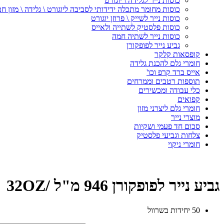
כוסות נייר לגלידה \ יוגורט
כוסות מחומר מתכלה ידידותי לסביבה ליוגורט \ גלידה \ מזון ח
כוסות נייר לשייק \ פרוזן יוגורט
כוסות פלסטיק לשתייה ולאייס
כוסות נייר לשתיה חמה
גביע נייר לפופקורן
קופסאות קלקר
חומרי גלם להכנת גלידה
אייס ברד קרפ וכו'
תוספות רטבים וממרחים
כלי עבודה ומכשירים
קפואים
חומרי גלם ליצרני מזון
מוצרי נייר
סכום חד פעמי ושקיות
צלחות וגביעי פלסטיק
חומרי ניקוי
גביע נייר לפופקורן 946 מ"ל /32OZ
50 יחידות בשרוול