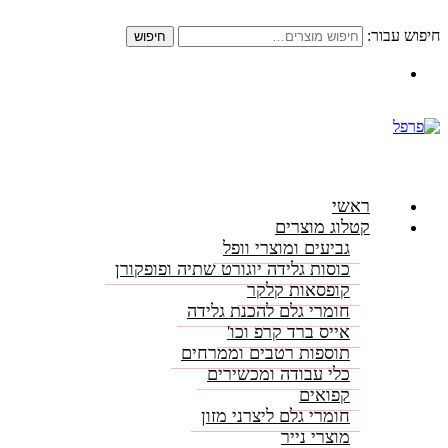
חיפוש עבור:
חיפוש
התקשרו: 08-6156000
ראשי
קטלוג מוצרים
גביעים ומוצרי וופל
כוסות גלידה יוגורט שתיה ופופקורן
קופסאות קלקר
חומרי גלם להכנת גלידה
אייס ברד קרפ וכו'
תוספות רטבים וממרחים
כלי עבודה ומכשירים
קפואים
חומרי גלם ליצרני מזון
מוצרי נייר