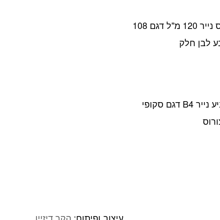
כוס נייר 120 מ"ל דגם 108
ע לבן חלק
גביע נייר B4 דגם סקופי
ורוס
עיצוב ופיתוח:
הקר דיזיין