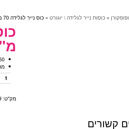
פופקורן
»
כוסות נייר לגלידה \ יוגורט
»
כוס נייר לגלידה 70 מ"ל דגם 5M
מ"ל
250 יחידות
מת
כמות
של
כוס
נייר
מק"ט:
9
לגליד
70
מ"ל
ם קשורים
דגם