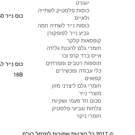
יוגורט
כוסות פלסטיק לשתייה
כוס נייר 160 מ"ל דגם 10MG
ולאייס
כוסות נייר לשתיה חמה
גביע נייר לפופקורן
קופסאות קלקר
חומרי גלם להכנת גלידה
אייס ברד קרפ וכו'
תוספות רטבים וממרחים
כלי עבודה ומכשירים
16B
קפואים
חומרי גלם ליצרני מזון
מוצרי נייר
סכום חד פעמי ושקיות
צלחות וגביעי פלסטיק
חומרי ניקוי
© 2017 כל הזכויות שמורות לפרפל בע"מ