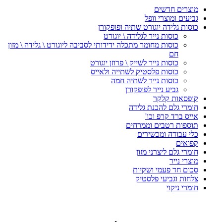
מוצרים חדשים
גביעים ומוצרי וופל
כוסות גלידה יוגורט שתיה ופופקורן
כוסות נייר לגלידה \ יוגורט
כוסות מחומר מתכלה ידידותי לסביבה ליוגורט \ גלידה \ מזון
חם
כוסות נייר לשייק \ פרוזן יוגורט
כוסות פלסטיק לשתייה ולאייס
כוסות נייר לשתיה חמה
גביע נייר לפופקורן
קופסאות קלקר
חומרי גלם להכנת גלידה
אייס ברד קרפ וכו'
תוספות רטבים וממרחים
כלי עבודה ומכשירים
קפואים
חומרי גלם ליצרני מזון
מוצרי נייר
סכום חד פעמי ושקיות
צלחות וגביעי פלסטיק
חומרי ניקוי