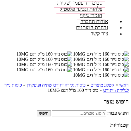
סכום חד פעמי ושקיות
צלחות וגביעי פלסטיק
חומרי ניקוי
אודות החברה
נבחרת המותגים
צור קשר
ראשי
»
קטלוג מוצרים
»
כוסות גלידה יוגורט שתיה ופופקורן
»
כוסות נייר
לגלידה \ יוגורט
»
כוס נייר 160 מ"ל דגם 10MG
חיפוש מוצר
חיפוש עבור:
חיפוש
קטגוריות