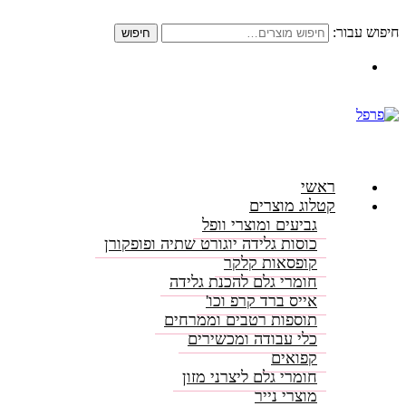
חיפוש עבור:
חיפוש
התקשרו: 08-6156000
ראשי
קטלוג מוצרים
גביעים ומוצרי וופל
כוסות גלידה יוגורט שתיה ופופקורן
קופסאות קלקר
חומרי גלם להכנת גלידה
אייס ברד קרפ וכו'
תוספות רטבים וממרחים
כלי עבודה ומכשירים
קפואים
חומרי גלם ליצרני מזון
מוצרי נייר