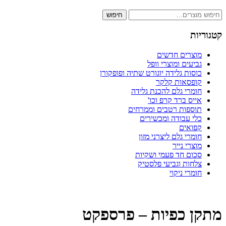
חיפוש
חיפוש
עבור:
קטגוריות
מוצרים חדשים
גביעים ומוצרי וופל
כוסות גלידה יוגורט שתיה ופופקורן
קופסאות קלקר
חומרי גלם להכנת גלידה
אייס ברד קרפ וכו'
תוספות רטבים וממרחים
כלי עבודה ומכשירים
קפואים
חומרי גלם ליצרני מזון
מוצרי נייר
סכום חד פעמי ושקיות
צלחות וגביעי פלסטיק
חומרי ניקוי
מתקן כפיות – פרספקט