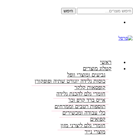
חיפוש
חיפוש
עבור:
התקשרו: 08-6156000
ראשי
קטלוג מוצרים
גביעים ומוצרי וופל
כוסות גלידה יוגורט שתיה ופופקורן
קופסאות קלקר
חומרי גלם להכנת גלידה
אייס ברד קרפ וכו'
תוספות רטבים וממרחים
כלי עבודה ומכשירים
קפואים
חומרי גלם ליצרני מזון
מוצרי נייר