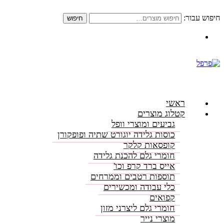
חיפוש עבור:
חיפוש
התקשרו: 08-6156000
ראשי
קטלוג מוצרים
גביעים ומוצרי וופל
כוסות גלידה יוגורט שתיה ופופקורן
קופסאות קלקר
חומרי גלם להכנת גלידה
אייס ברד קרפ וכו'
תוספות רטבים וממרחים
כלי עבודה ומכשירים
קפואים
חומרי גלם ליצרני מזון
מוצרי נייר