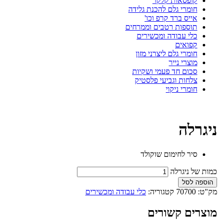
קופסאות קלקר
חומרי גלם להכנת גלידה
אייס ברד קרפ וכו'
תוספות רטבים וממרחים
כלי עבודה ומכשירים
קפואים
חומרי גלם ליצרני מזון
מוצרי נייר
סכום חד פעמי ושקיות
צלחות וגביעי פלסטיק
חומרי ניקוי
ניגרלה
סיר לחימום שוקולד
כמות של ניגרלה
הוספה לסל
מק"ט:
70700
קטגוריה:
כלי עבודה ומכשירים
מוצרים קשורים