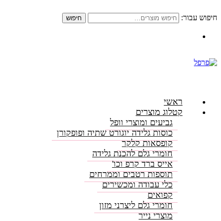
חיפוש עבור:
חיפוש
התקשרו: 08-6156000
ראשי
קטלוג מוצרים
גביעים ומוצרי וופל
כוסות גלידה יוגורט שתיה ופופקורן
קופסאות קלקר
חומרי גלם להכנת גלידה
אייס ברד קרפ וכו'
תוספות רטבים וממרחים
כלי עבודה ומכשירים
קפואים
חומרי גלם ליצרני מזון
מוצרי נייר