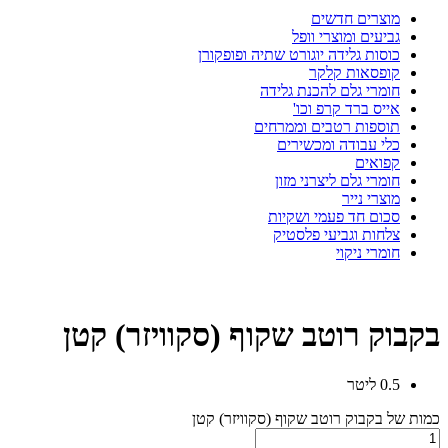
מוצרים חדשים
גביעים ומוצרי וופל
כוסות גלידה יוגורט שתיה ופופקורן
קופסאות קלקר
חומרי גלם להכנת גלידה
אייס ברד קרפ וכו'
תוספות רטבים וממרחים
כלי עבודה ומכשירים
קפואים
חומרי גלם ליצרני מזון
מוצרי נייר
סכום חד פעמי ושקיות
צלחות וגביעי פלסטיק
חומרי ניקוי
בקבוק רוטב שקוף (סקוויזר) קטן
0.5 ליטר
כמות של בקבוק רוטב שקוף (סקוויזר) קטן