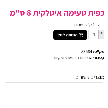
כפית טעימה איטלקית 8 ס"מ
1 ק"ג בשקית
הוספה לסל
מק"ט:
88564
קטגוריה:
סכום חד פעמי ושקיות
מוצרים קשורים