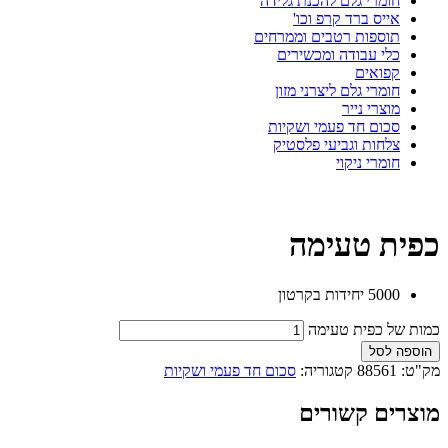
חומרי גלם להכנת גלידה
אייס ברד קרפ וכו'
תוספות רטבים וממרחים
כלי עבודה ומכשירים
קפואים
חומרי גלם ליצרני מזון
מוצרי נייר
סכום חד פעמי ושקיות
צלחות וגביעי פלסטיק
חומרי ניקוי
כפית טעימה
5000 יחידות בקרטון
כמות של כפית טעימה
הוספה לסל
מק"ט:
88561
קטגוריה:
סכום חד פעמי ושקיות
מוצרים קשורים