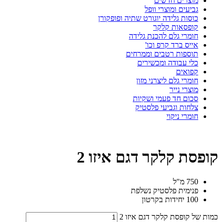
מוצרים חדשים
גביעים ומוצרי וופל
כוסות גלידה יוגורט שתיה ופופקורן
קופסאות קלקר
חומרי גלם להכנת גלידה
אייס ברד קרפ וכו'
תוספות רטבים וממרחים
כלי עבודה ומכשירים
קפואים
חומרי גלם ליצרני מזון
מוצרי נייר
סכום חד פעמי ושקיות
צלחות וגביעי פלסטיק
חומרי ניקוי
קופסת קלקר דגם איזו 2
750 מ"ל
פנימית פלסטיק נשלפת
100 יחידות בקרטון
כמות של קופסת קלקר דגם איזו 2