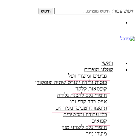
חיפוש עבור:
חיפוש
התקשרו: 08-6156000
ראשי
קטלוג מוצרים
גביעים ומוצרי וופל
כוסות גלידה יוגורט שתיה ופופקורן
קופסאות קלקר
חומרי גלם להכנת גלידה
אייס ברד קרפ וכו'
תוספות רטבים וממרחים
כלי עבודה ומכשירים
קפואים
חומרי גלם ליצרני מזון
מוצרי נייר