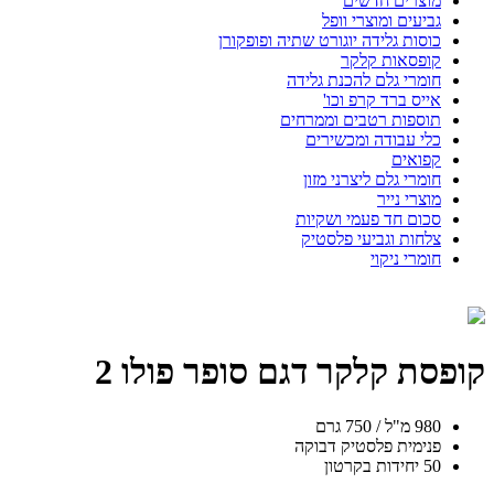
מוצרים חדשים
גביעים ומוצרי וופל
כוסות גלידה יוגורט שתיה ופופקורן
קופסאות קלקר
חומרי גלם להכנת גלידה
אייס ברד קרפ וכו'
תוספות רטבים וממרחים
כלי עבודה ומכשירים
קפואים
חומרי גלם ליצרני מזון
מוצרי נייר
סכום חד פעמי ושקיות
צלחות וגביעי פלסטיק
חומרי ניקוי
קופסת קלקר דגם סופר פולו 2
980 מ"ל / 750 גרם
פנימית פלסטיק דבוקה
50 יחידות בקרטון