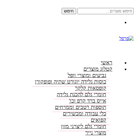
חיפוש
חיפוש
עבור:
התקשרו: 08-6156000
ראשי
קטלוג מוצרים
גביעים ומוצרי וופל
כוסות גלידה יוגורט שתיה ופופקורן
קופסאות קלקר
חומרי גלם להכנת גלידה
אייס ברד קרפ וכו'
תוספות רטבים וממרחים
כלי עבודה ומכשירים
קפואים
חומרי גלם ליצרני מזון
מוצרי נייר