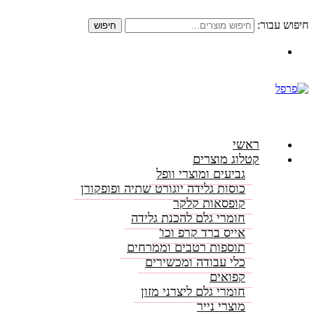
חיפוש עבור:
חיפוש
התקשרו: 08-6156000
ראשי
קטלוג מוצרים
גביעים ומוצרי וופל
כוסות גלידה יוגורט שתיה ופופקורן
קופסאות קלקר
חומרי גלם להכנת גלידה
אייס ברד קרפ וכו'
תוספות רטבים וממרחים
כלי עבודה ומכשירים
קפואים
חומרי גלם ליצרני מזון
מוצרי נייר