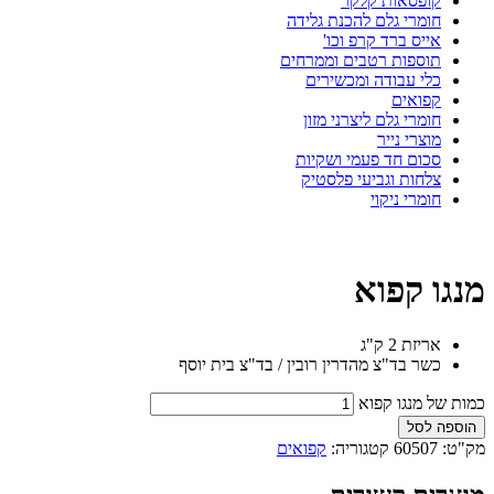
קופסאות קלקר
חומרי גלם להכנת גלידה
אייס ברד קרפ וכו'
תוספות רטבים וממרחים
כלי עבודה ומכשירים
קפואים
חומרי גלם ליצרני מזון
מוצרי נייר
סכום חד פעמי ושקיות
צלחות וגביעי פלסטיק
חומרי ניקוי
מנגו קפוא
אריזת 2 ק"ג
כשר בד"צ מהדרין רובין / בד"צ בית יוסף
כמות של מנגו קפוא
הוספה לסל
מק"ט:
60507
קטגוריה:
קפואים