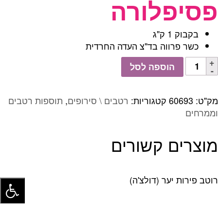
פסיפלורה
בקבוק 1 ק"ג
כשר פרווה בד"צ העדה החרדית
כמות
הוספה לסל
של
אייס
\
מק"ט:
60693
קטגוריות:
רטבים \ סירופים
,
תוספות רטבים
רוטב
וממרחים
פסיפלורה
מוצרים קשורים
רוטב פירות יער (דולצ'ה)