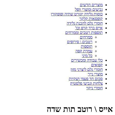
מוצרים חדשים
גביעים ומוצרי וופל
כוסות גלידה יוגורט שתיה ופופקורן
קופסאות קלקר
חומרי גלם להכנת גלידה
אייס ברד קרפ וכו'
תוספות רטבים וממרחים
ממרחים
רטבים \ סירופים
תוספות
עמדת קפה
כל מיני
כלי עבודה ומכשירים
קפואים
חומרי גלם ליצרני מזון
מוצרי נייר
סכום חד פעמי ושקיות
צלחות וגביעי פלסטיק
חומרי ניקוי
אייס \ רוטב תות שדה