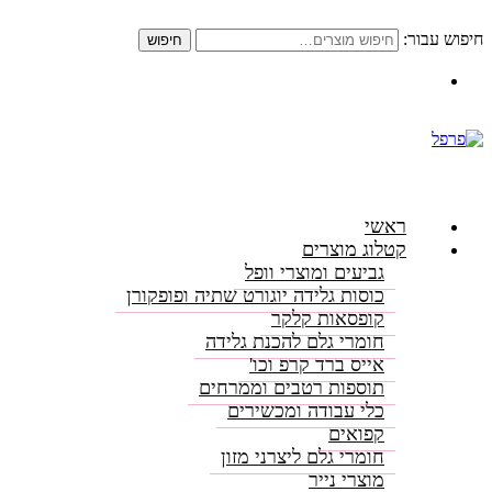
חיפוש עבור:
חיפוש
התקשרו: 08-6156000
ראשי
קטלוג מוצרים
גביעים ומוצרי וופל
כוסות גלידה יוגורט שתיה ופופקורן
קופסאות קלקר
חומרי גלם להכנת גלידה
אייס ברד קרפ וכו'
תוספות רטבים וממרחים
כלי עבודה ומכשירים
קפואים
חומרי גלם ליצרני מזון
מוצרי נייר