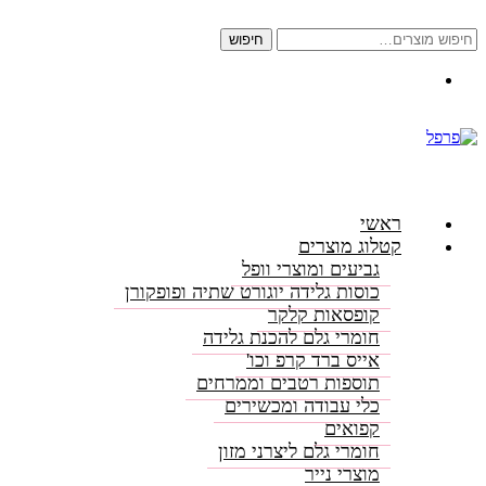
חיפוש
חיפוש
עבור:
התקשרו: 08-6156000
ראשי
קטלוג מוצרים
גביעים ומוצרי וופל
כוסות גלידה יוגורט שתיה ופופקורן
קופסאות קלקר
חומרי גלם להכנת גלידה
אייס ברד קרפ וכו'
תוספות רטבים וממרחים
כלי עבודה ומכשירים
קפואים
חומרי גלם ליצרני מזון
מוצרי נייר