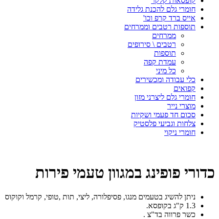
קופסאות קלקר
חומרי גלם להכנת גלידה
אייס ברד קרפ וכו'
תוספות רטבים וממרחים
ממרחים
רטבים \ סירופים
תוספות
עמדת קפה
כל מיני
כלי עבודה ומכשירים
קפואים
חומרי גלם ליצרני מזון
מוצרי נייר
סכום חד פעמי ושקיות
צלחות וגביעי פלסטיק
חומרי ניקוי
כדורי פופינג במגוון טעמי פירות
ניתן להשיג בטעמים מנגו, פסיפלורה, ליצי, תות ,טופי, קרמל וקוקוס
1.3 ק"ג בקופסא.
כשר פרווה בד"צ .