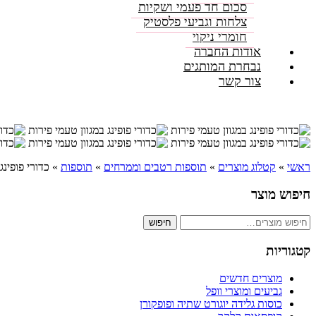
סכום חד פעמי ושקיות
צלחות וגביעי פלסטיק
חומרי ניקוי
אודות החברה
נבחרת המותגים
צור קשר
ראשי
»
קטלוג מוצרים
»
תוספות רטבים וממרחים
»
תוספות
»
כדורי פופינג
חיפוש מוצר
חיפוש
חיפוש
עבור:
קטגוריות
מוצרים חדשים
גביעים ומוצרי וופל
כוסות גלידה יוגורט שתיה ופופקורן