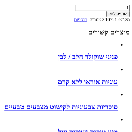
כמות
של
הוספה לסל
כדורי
מק"ט:
10721
קטגוריה:
תוספות
פופינג
במגוון
מוצרים קשורים
טעמי
פירות
פניני שוקולד חלב / לבן
עוגיות אוראו ללא קרם
סוכריות צבעוניות לקישוט מצבעים טבעיים
מיני טיפות נשיקות וניל