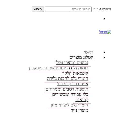
חיפוש עבור:
חיפוש
התקשרו: 08-6156000
ראשי
קטלוג מוצרים
גביעים ומוצרי וופל
כוסות גלידה יוגורט שתיה ופופקורן
קופסאות קלקר
חומרי גלם להכנת גלידה
אייס ברד קרפ וכו'
תוספות רטבים וממרחים
כלי עבודה ומכשירים
קפואים
חומרי גלם ליצרני מזון
מוצרי נייר