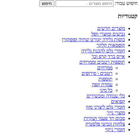
חיפוש עבור:
חיפוש
קטגוריות
מוצרים חדשים
גביעים ומוצרי וופל
כוסות גלידה יוגורט שתיה ופופקורן
קופסאות קלקר
חומרי גלם להכנת גלידה
אייס ברד קרפ וכו'
תוספות רטבים וממרחים
ממרחים
רטבים \ סירופים
תוספות
עמדת קפה
כל מיני
כלי עבודה ומכשירים
קפואים
חומרי גלם ליצרני מזון
מוצרי נייר
סכום חד פעמי ושקיות
צלחות וגביעי פלסטיק
חומרי ניקוי