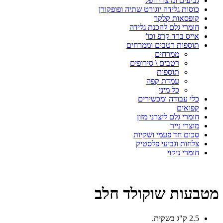
גביעים ומוצרי וופל
כוסות גלידה יוגורט שתיה ופופקורן
קופסאות קלקר
חומרי גלם להכנת גלידה
אייס ברד קרפ וכו'
תוספות רטבים וממרחים
ממרחים
רטבים \ סירופים
תוספות
עמדת קפה
כל מיני
כלי עבודה ומכשירים
קפואים
חומרי גלם ליצרני מזון
מוצרי נייר
סכום חד פעמי ושקיות
צלחות וגביעי פלסטיק
חומרי ניקוי
מטבעות שוקולד חלב
2.5 ק"ג בשקית.