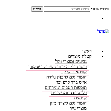
חיפוש עבור:
חיפוש
התקשרו: 08-6156000
ראשי
קטלוג מוצרים
גביעים ומוצרי וופל
כוסות גלידה יוגורט שתיה ופופקורן
קופסאות קלקר
חומרי גלם להכנת גלידה
אייס ברד קרפ וכו'
תוספות רטבים וממרחים
כלי עבודה ומכשירים
קפואים
חומרי גלם ליצרני מזון
מוצרי נייר