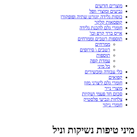
מוצרים חדשים
גביעים ומוצרי וופל
כוסות גלידה יוגורט שתיה ופופקורן
קופסאות קלקר
חומרי גלם להכנת גלידה
אייס ברד קרפ וכו'
תוספות רטבים וממרחים
ממרחים
רטבים \ סירופים
תוספות
עמדת קפה
כל מיני
כלי עבודה ומכשירים
קפואים
חומרי גלם ליצרני מזון
מוצרי נייר
סכום חד פעמי ושקיות
צלחות וגביעי פלסטיק
חומרי ניקוי
מיני טיפות נשיקות וניל