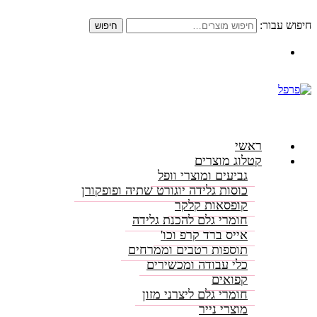
חיפוש עבור:
חיפוש
התקשרו: 08-6156000
ראשי
קטלוג מוצרים
גביעים ומוצרי וופל
כוסות גלידה יוגורט שתיה ופופקורן
קופסאות קלקר
חומרי גלם להכנת גלידה
אייס ברד קרפ וכו'
תוספות רטבים וממרחים
כלי עבודה ומכשירים
קפואים
חומרי גלם ליצרני מזון
מוצרי נייר