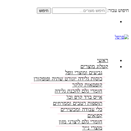
חיפוש עבור:
חיפוש
התקשרו: 08-6156000
ראשי
קטלוג מוצרים
גביעים ומוצרי וופל
כוסות גלידה יוגורט שתיה ופופקורן
קופסאות קלקר
חומרי גלם להכנת גלידה
אייס ברד קרפ וכו'
תוספות רטבים וממרחים
כלי עבודה ומכשירים
קפואים
חומרי גלם ליצרני מזון
מוצרי נייר