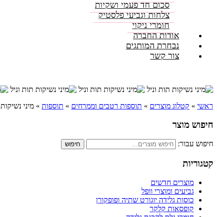
סכום חד פעמי ושקיות
צלחות וגביעי פלסטיק
חומרי ניקוי
אודות החברה
נבחרת המותגים
צור קשר
ראשי
»
קטלוג מוצרים
»
תוספות רטבים וממרחים
»
תוספות
»
מיני נשיקות 
חיפוש מוצר
חיפוש עבור:
חיפוש
קטגוריות
מוצרים חדשים
גביעים ומוצרי וופל
כוסות גלידה יוגורט שתיה ופופקורן
קופסאות קלקר