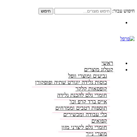
חיפוש עבור:
חיפוש
התקשרו: 08-6156000
ראשי
קטלוג מוצרים
גביעים ומוצרי וופל
כוסות גלידה יוגורט שתיה ופופקורן
קופסאות קלקר
חומרי גלם להכנת גלידה
אייס ברד קרפ וכו'
תוספות רטבים וממרחים
כלי עבודה ומכשירים
קפואים
חומרי גלם ליצרני מזון
מוצרי נייר